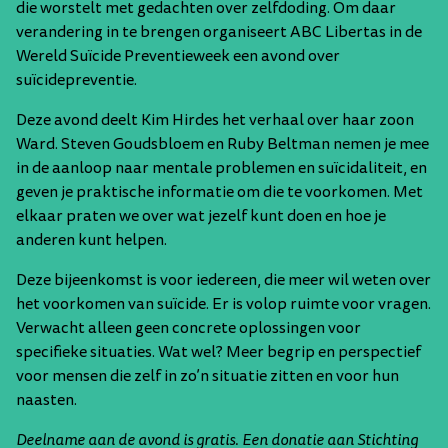
die worstelt met gedachten over zelfdoding. Om daar
Werken bij...
Webshop
verandering in te brengen organiseert ABC Libertas in de
Wereld Suïcide Preventieweek een avond over
Werken bij...
suïcidepreventie.
Deze avond deelt Kim Hirdes het verhaal over haar zoon
Openingstijden
Ward. Steven Goudsbloem en Ruby Beltman nemen je mee
in de aanloop naar mentale problemen en suïcidaliteit, en
Ma
gesloten
Vr
10:00 - 00:00
geven je praktische informatie om die te voorkomen. Met
Di
10:00 - 22:00
Za
10:00 - 00:00
elkaar praten we over wat jezelf kunt doen en hoe je
anderen kunt helpen.
Wo
10:00 - 22:00
Zo
10:00 - 22:00
Do
10:00 - 22:00
Deze bijeenkomst is voor iedereen, die meer wil weten over
het voorkomen van suïcide. Er is volop ruimte voor vragen.
Verwacht alleen geen concrete oplossingen voor
specifieke situaties. Wat wel? Meer begrip en perspectief
Locatie
voor mensen die zelf in zo’n situatie zitten en voor hun
naasten.
Klarendalseweg 477-1, Arnhem
Deelname aan de avond is gratis. Een donatie aan Stichting