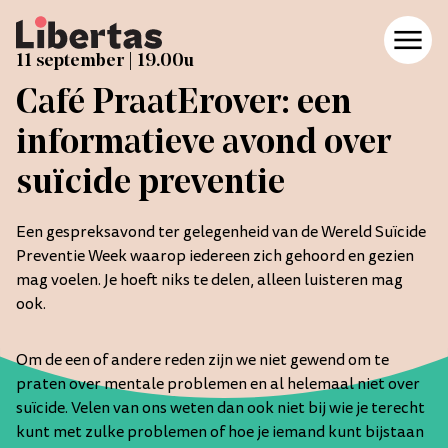
11 september | 19.00u
Café PraatErover: een
Boeken doneren
Agenda
informatieve avond over
Boeken doneren
Agenda
suïcide preventie
Het team
Een gespreksavond ter gelegenheid van de Wereld Suïcide
Contact en reserveren
Het team
Preventie Week waarop iedereen zich gehoord en gezien
mag voelen. Je hoeft niks te delen, alleen luisteren mag
Contact en reserveren
ook.
Menukaart
Om de een of andere reden zijn we niet gewend om te
Folk Sessions
Menukaart
praten over mentale problemen en al helemaal niet over
Onze tuin
suïcide. Velen van ons weten dan ook niet bij wie je terecht
Folk Sessions
Webshop
kunt met zulke problemen of hoe je iemand kunt bijstaan
Onze tuin