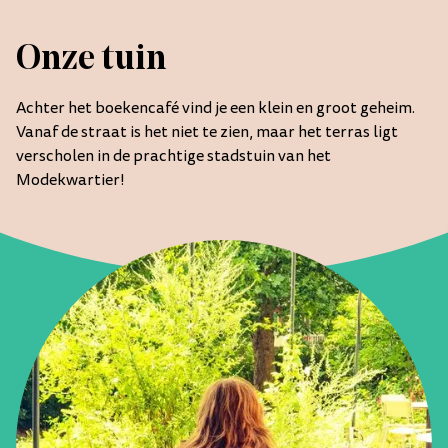
Werken bij...
Webshop
Onze tuin
Werken bij...
Achter het boekencafé vind je een klein en groot geheim.
Vanaf de straat is het niet te zien, maar het terras ligt
Openingstijden
verscholen in de prachtige stadstuin van het
Modekwartier!
Ma
gesloten
Vr
10:00 - 00:00
Di
10:00 - 22:00
Za
10:00 - 00:00
Wo
10:00 - 22:00
Zo
10:00 - 22:00
Do
10:00 - 22:00
Locatie
Klarendalseweg 477-1, Arnhem