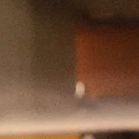
Openingstijden
Ma
gesloten
Vr
10:00 - 00:00
Di
10:00 - 22:00
Za
10:00 - 00:00
Wo
10:00 - 22:00
Zo
10:00 - 22:00
Do
10:00 - 22:00