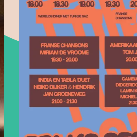
Locatie
Klarendalseweg 477-1, 
Arnhem