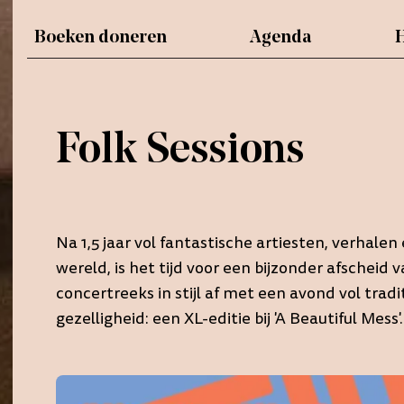
Boeken doneren
Agenda
H
Boeken doneren
Agenda
Folk Sessions
Menukaart
Folk Sessions
Folk Sessions
Menukaart
Onze tuin
Webshop
Onze tuin
Werken bij...
Na 1,5 jaar vol fantastische artiesten, verhale
Webshop
wereld, is het tijd voor een bijzonder afschei
Werken bij...
concertreeks in stijl af met een avond vol tra
gezelligheid: een XL-editie bij 'A Beautiful Mess'.