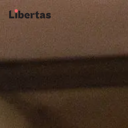
Boeken doneren
Boeken doneren
Agenda
Agenda
Het team
Het team
Contact en reserveren
Contact en reserveren