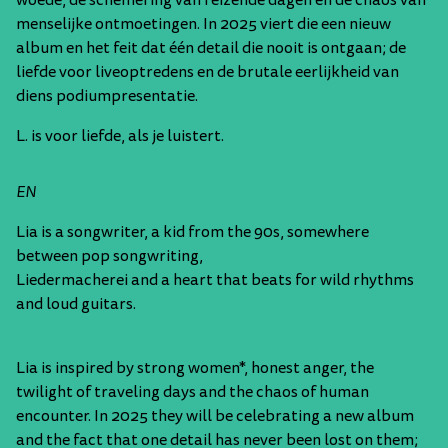
woede, de schemering van reizende dagen en de chaos van
Werken bij...
menselijke ontmoetingen. In 2025 viert die een nieuw
Webshop
album en het feit dat één detail die nooit is ontgaan; de
Werken bij...
liefde voor liveoptredens en de brutale eerlijkheid van
diens podiumpresentatie.
L. is voor liefde, als je luistert.
Openingstijden
Ma
gesloten
Vr
10:00 - 00:00
EN
Di
10:00 - 22:00
Za
10:00 - 00:00
Lia is a songwriter, a kid from the 90s, somewhere
Wo
10:00 - 22:00
Zo
10:00 - 22:00
between pop songwriting,
Do
10:00 - 22:00
Liedermacherei and a heart that beats for wild rhythms
and loud guitars.
Locatie
Lia is inspired by strong women*, honest anger, the
twilight of traveling days and the chaos of human
Klarendalseweg 477-1, Arnhem
encounter. In 2025 they will be celebrating a new album
and the fact that one detail has never been lost on them;