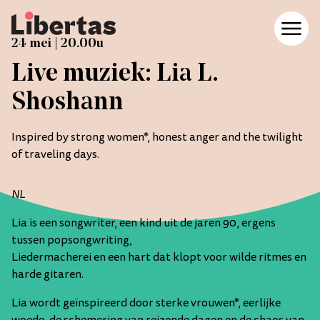
24 mei | 20.00u
Live muziek: Lia L.
Boeken doneren
Agenda
Shoshann
Boeken doneren
Agenda
Inspired by strong women*, honest anger and the twilight
Het team
of traveling days.
Contact en reserveren
Het team
NL
Contact en reserveren
Lia is een songwriter, een kind uit de jaren 90, ergens
Menukaart
tussen popsongwriting,
Liedermacherei en een hart dat klopt voor wilde ritmes en
Folk Sessions
Menukaart
harde gitaren.
Onze tuin
Folk Sessions
Lia wordt geïnspireerd door sterke vrouwen*, eerlijke
Webshop
Onze tuin